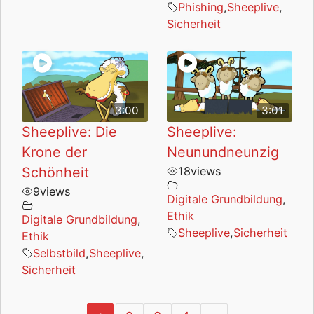
Phishing
,
Sheeplive
,
Sicherheit
3:00
3:01
Sheeplive: Die
Sheeplive:
Krone der
Neunundneunzig
Schönheit
18
views
9
views
Digitale Grundbildung
,
Ethik
Digitale Grundbildung
,
Sheeplive
,
Sicherheit
Ethik
Selbstbild
,
Sheeplive
,
Sicherheit