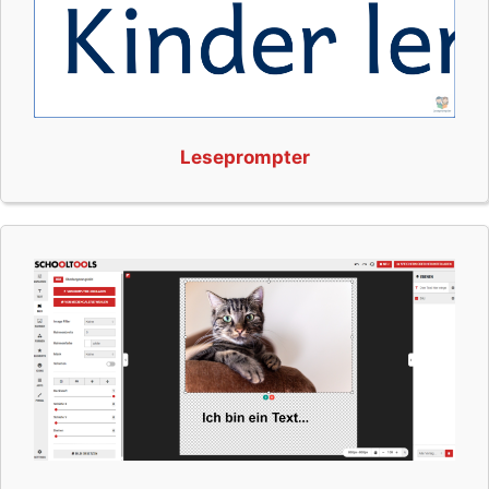
Leseprompter