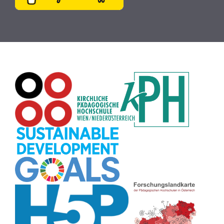
Plakat
(8)
Wiki
(8)
Workshop
(8)
Rechtschreibung
(8)
Zeichen
(8)
Puzzle
(8)
Meditation
(8)
Rollenspiel
(8)
Globus
(8)
Datensicherheit
(8)
Übersetzen
(8)
Recherche
(8)
Wortschatz
(8)
Zitate
(8)
Karaoke
(8)
Adventskalender
(8)
Pflanzenbestimmung
(8)
Passwort
(8)
Rhythmus
(8)
Collage
(8)
Kompetenzen
(8)
Bildschirmschoner
(8)
Glücksrad
(7)
Audioaufnahme
(7)
Lärmampel
(7)
Tabellen
(7)
Anleitung
(7)
Argumentation
(7)
Symmetrie
(7)
Topografie
(7)
Fotopädagogik
(7)
Märchen
(7)
Malen
(7)
Muster
(7)
Erzählanlass
(7)
EU
(7)
Sitzplan
(7)
Grafik
(7)
Aufbauspiel
(7)
Chatbot
(7)
Bildgeschichte
(7)
Organisation
(7)
Naturklänge
(7)
Musikbildung
(7)
Finanzbildung
(7)
Sprechimpuls
(7)