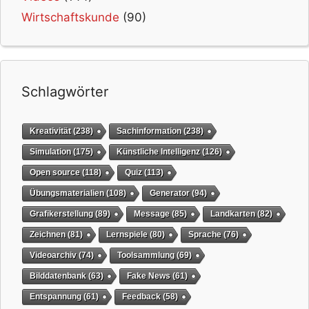
Wirtschaftskunde
(90)
Schlagwörter
Kreativität
(238)
Sachinformation
(238)
Simulation
(175)
Künstliche Intelligenz
(126)
Open source
(118)
Quiz
(113)
Übungsmaterialien
(108)
Generator
(94)
Grafikerstellung
(89)
Message
(85)
Landkarten
(82)
Zeichnen
(81)
Lernspiele
(80)
Sprache
(76)
Videoarchiv
(74)
Toolsammlung
(69)
Bilddatenbank
(63)
Fake News
(61)
Entspannung
(61)
Feedback
(58)