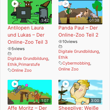
1:42
01:38
Antilopen Laura
Panda Paul – Der
und Lukas – Der
Online-Zoo Teil 2
Online-Zoo Teil 3
10
views
5
views
Digitale Grundbildung
,
Ethik
Digitale Grundbildung
,
Cybermobbing
,
Ethik
,
Primarstufe
Online Zoo
Online Zoo
1:07
3:00
Affe Moritz – Der
Sheeplive: Weiße