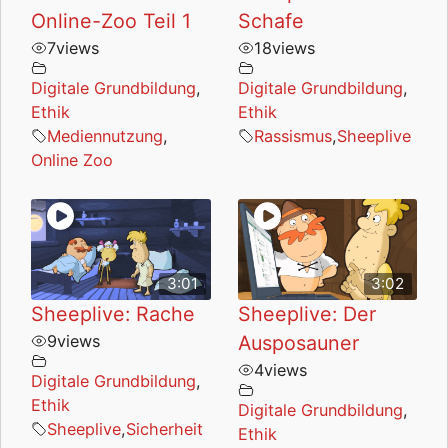
Online-Zoo Teil 1
Schafe
7
views
18
views
Digitale Grundbildung
,
Digitale Grundbildung
,
Ethik
Ethik
Mediennutzung
,
Rassismus
,
Sheeplive
Online Zoo
3:01
3:02
Sheeplive: Rache
Sheeplive: Der
9
views
Ausposauner
4
views
Digitale Grundbildung
,
Ethik
Digitale Grundbildung
,
Sheeplive
,
Sicherheit
Ethik