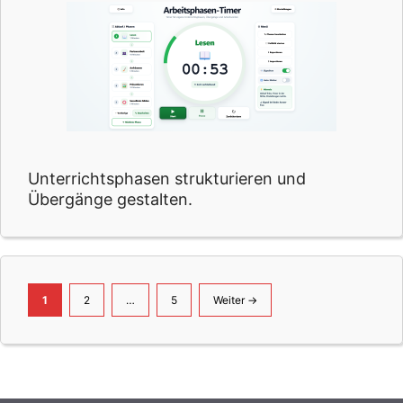
Unterrichtsphasen strukturieren und
Übergänge gestalten.
Seite
Seite
Seite
1
2
…
5
Weiter
→