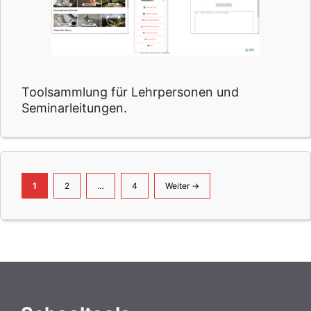
Toolsammlung für Lehrpersonen und
Seminarleitungen.
Seite
Seite
Seite
1
2
…
4
Weiter
→