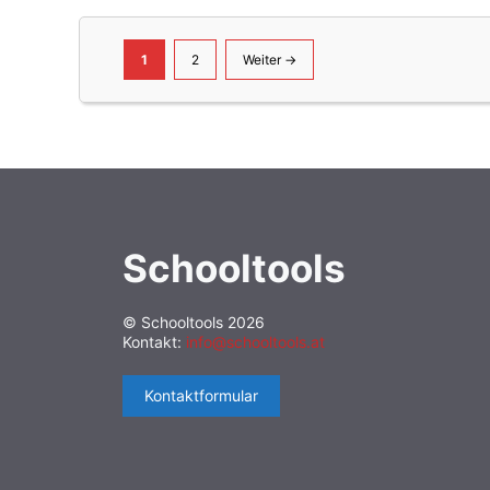
Seite
Seite
1
2
Weiter
→
Schooltools
© Schooltools 2026
Kontakt:
info@schooltools.at
Kontaktformular