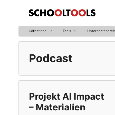
Zum
Inhalt
springen
Collections
Tools
Unterrichtsberei
Podcast
Projekt AI Impact
– Materialien