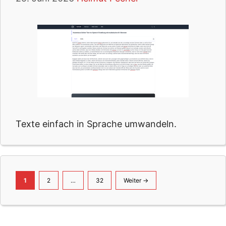
Texte einfach in Sprache umwandeln.
Seite
Seite
Seite
1
2
…
32
Weiter
→