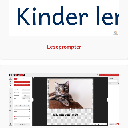
Leseprompter