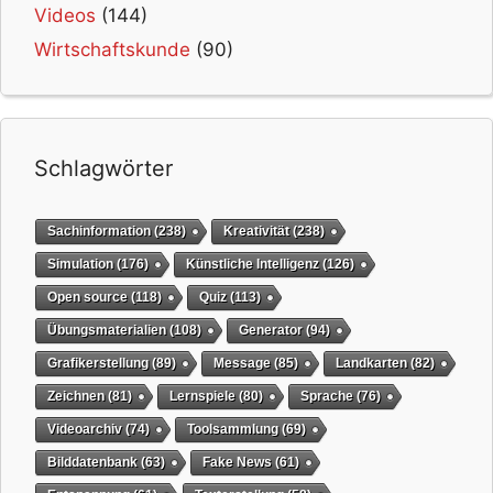
Videos
(144)
Wirtschaftskunde
(90)
Schlagwörter
Sachinformation
(238)
Kreativität
(238)
Simulation
(176)
Künstliche Intelligenz
(126)
Open source
(118)
Quiz
(113)
Übungsmaterialien
(108)
Generator
(94)
Grafikerstellung
(89)
Message
(85)
Landkarten
(82)
Zeichnen
(81)
Lernspiele
(80)
Sprache
(76)
Videoarchiv
(74)
Toolsammlung
(69)
Bilddatenbank
(63)
Fake News
(61)