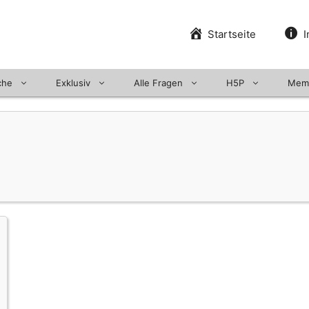
Startseite
I
che
Exklusiv
Alle Fragen
H5P
Mem