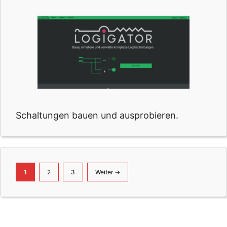
Schaltungen bauen und ausprobieren.
Seite
Seite
Seite
1
2
3
Weiter
→