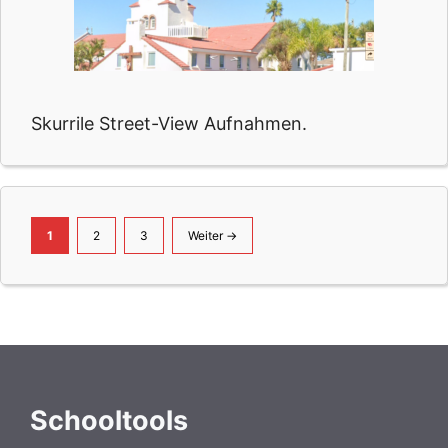
Skurrile Street-View Aufnahmen.
Seite
Seite
Seite
1
2
3
Weiter
→
Schooltools