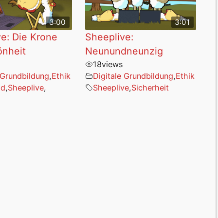
3:00
3:01
e: Die Krone
Sheeplive:
önheit
Neunundneunzig
18
views
 Grundbildung
,
Ethik
Digitale Grundbildung
,
Ethik
ld
,
Sheeplive
,
Sheeplive
,
Sicherheit