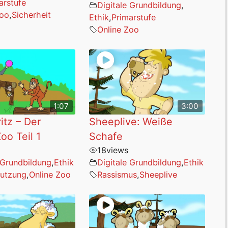
arstufe
Digitale Grundbildung
,
Zoo
,
Sicherheit
Ethik
,
Primarstufe
Online Zoo
1:07
3:00
itz – Der
Sheeplive: Weiße
oo Teil 1
Schafe
18
views
 Grundbildung
,
Ethik
Digitale Grundbildung
,
Ethik
utzung
,
Online Zoo
Rassismus
,
Sheeplive