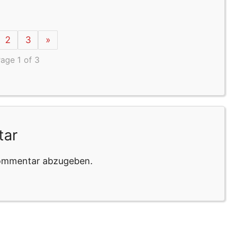
2
3
»
age 1 of 3
tar
Kommentar abzugeben.