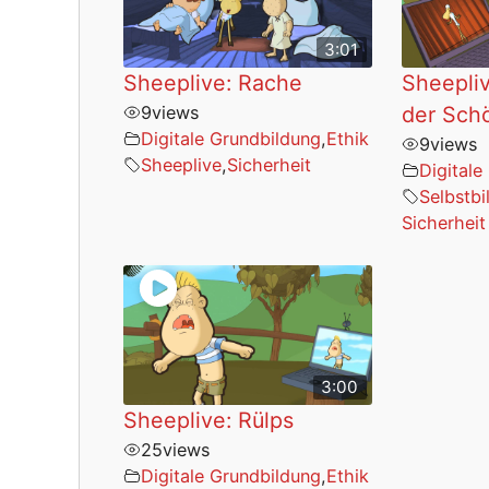
3:01
Sheeplive: Rache
Sheepliv
9
views
der Sch
Digitale Grundbildung
,
Ethik
9
views
Sheeplive
,
Sicherheit
Digitale
Selbstbi
Sicherheit
3:00
Sheeplive: Rülps
25
views
Digitale Grundbildung
,
Ethik