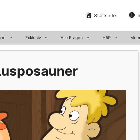
Startseite
I
che
Exklusiv
Alle Fragen
H5P
Mem
 Ausposauner