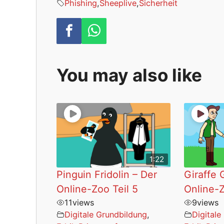
Phishing
,
Sheeplive
,
Sicherheit
You may also like
1:22
Pinguin Fridolin – Der
Giraffe 
Online-Zoo Teil 5
Online-Z
11
views
9
views
Digitale Grundbildung
,
Digitale