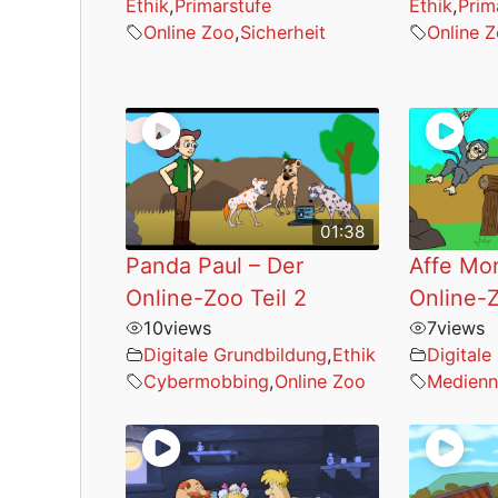
Ethik
,
Primarstufe
Ethik
,
Prim
Online Zoo
,
Sicherheit
Online 
01:38
Panda Paul – Der
Affe Mor
Online-Zoo Teil 2
Online-Z
10
views
7
views
Digitale Grundbildung
,
Ethik
Digitale
Cybermobbing
,
Online Zoo
Medienn