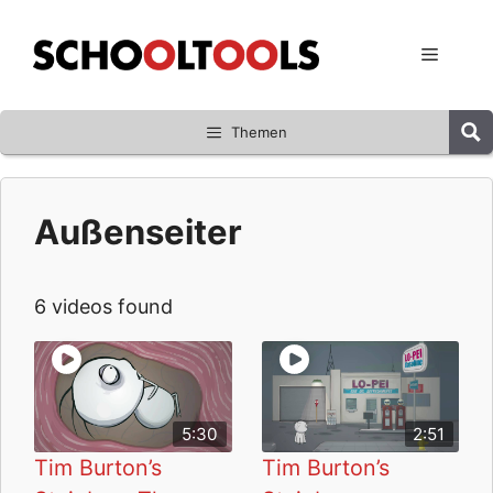
Zum
Inhalt
Menü
springen
Themen
Außenseiter
6 videos found
5:30
2:51
Tim Burton’s
Tim Burton’s