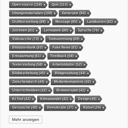
Open source
(118)
Quiz
(113)
Übungsmaterialien
(108)
Generator
(94)
Grafikerstellung
(89)
Message
(85)
Landkarten
(82)
Zeichnen
(81)
Lernspiele
(80)
Sprache
(76)
Videoarchiv
(74)
Toolsammlung
(69)
Bilddatenbank
(63)
Fake News
(61)
Entspannung
(61)
Feedback
(58)
Texterstellung
(58)
Arbeitsblätter
(52)
Bildbearbeitung
(45)
Bildgestaltung
(44)
Zwischendurch
(44)
Medienkompetenz
(42)
Unterrichtsideen
(42)
Browserspiel
(42)
KI-Tool
(42)
Klimawandel
(42)
Design
(40)
Geräusche
(40)
Demokratie
(37)
Rätsel
(34)
Grafikgestaltung
(32)
Timer
(32)
Wissensspiel
(31)
Mehr anzeigen
QR-Code
(31)
Suchmaschine
(31)