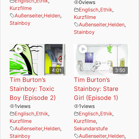
Englisch
,
Ethik
,
0
views
Kurzfilme
Englisch
,
Ethik
,
Außenseiter
,
Helden
,
Kurzfilme
Stainboy
Außenseiter
,
Helden
,
Stainboy
4:01
3:50
Tim Burton’s
Tim Burton’s
Stainboy: Toxic
Stainboy: Stare
Boy (Episode 2)
Girl (Episode 1)
1
views
1
views
Englisch
,
Ethik
,
Englisch
,
Ethik
,
Kurzfilme
Kurzfilme
,
Außenseiter
,
Helden
,
Sekundarstufe
Stainboy
Außenseiter
,
Helden
,