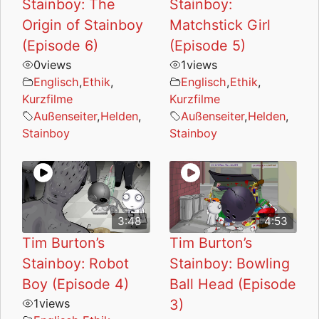
Stainboy: The
Stainboy:
Origin of Stainboy
Matchstick Girl
(Episode 6)
(Episode 5)
0
views
1
views
Englisch
,
Ethik
,
Englisch
,
Ethik
,
Kurzfilme
Kurzfilme
Außenseiter
,
Helden
,
Außenseiter
,
Helden
,
Stainboy
Stainboy
3:48
4:53
Tim Burton’s
Tim Burton’s
Stainboy: Robot
Stainboy: Bowling
Boy (Episode 4)
Ball Head (Episode
1
views
3)