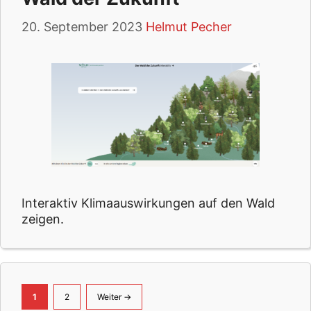
20. September 2023
Helmut Pecher
Interaktiv Klimaauswirkungen auf den Wald
zeigen.
Seite
Seite
1
2
Weiter
→