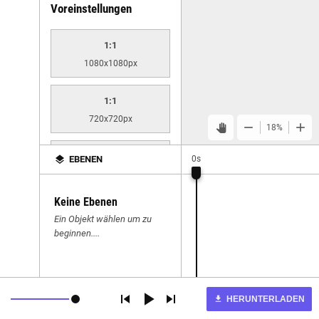
Voreinstellungen
1:1
1080x1080px
1:1
720x720px
remove
add
pan_tool
18%
1:1
layers
EBENEN
0s
600x600px
Keine Ebenen
4:5
Ein Objekt wählen um zu
1080x1350px
beginnen....
16:9
1280x720px
play_arrow
skip_previous
skip_next
HERUNTERLADEN
download