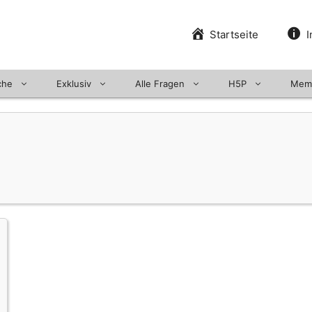
Startseite
I
che
Exklusiv
Alle Fragen
H5P
Mem