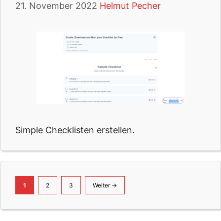
21. November 2022
Helmut Pecher
Simple Checklisten erstellen.
Seite
Seite
Seite
1
2
3
Weiter
→