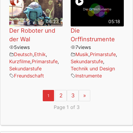
06:23
05:18
Der Roboter und
Die
der Wal
Orffinstrumente
5
views
7
views
Deutsch
,
Ethik
,
Musik
,
Primarstufe
,
Kurzfilme
,
Primarstufe
,
Sekundarstufe
,
Sekundarstufe
Technik und Design
Freundschaft
Instrumente
2
3
»
1
Page 1 of 3