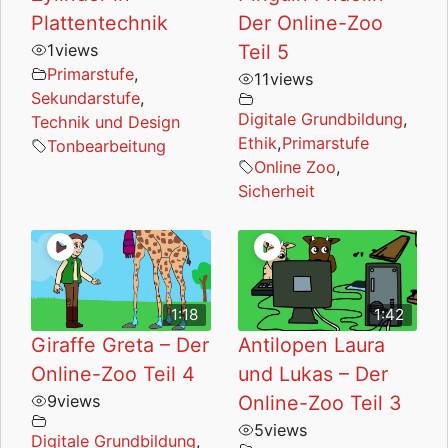
Plattentechnik
Der Online-Zoo
1
views
Teil 5
Primarstufe
,
11
views
Sekundarstufe
,
Digitale Grundbildung
,
Technik und Design
Ethik
,
Primarstufe
Tonbearbeitung
Online Zoo
,
Sicherheit
1:18
1:42
Giraffe Greta – Der
Antilopen Laura
Online-Zoo Teil 4
und Lukas – Der
9
views
Online-Zoo Teil 3
5
views
Digitale Grundbildung
,