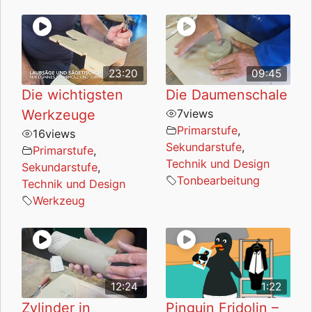
23:20
09:45
Die wichtigsten
Die Daumenschale
Werkzeuge
7
views
Primarstufe
,
16
views
Sekundarstufe
,
Primarstufe
,
Technik und Design
Sekundarstufe
,
Tonbearbeitung
Technik und Design
Werkzeug
12:24
1:22
Zylinder in
Pinguin Fridolin –