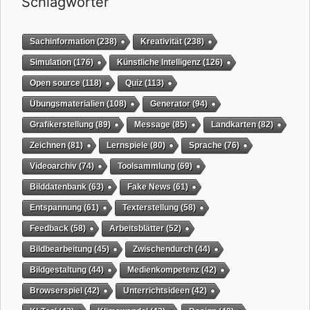
Schlagwörter
Sachinformation
(238)
Kreativität
(238)
Simulation
(176)
Künstliche Intelligenz
(126)
Open source
(118)
Quiz
(113)
Übungsmaterialien
(108)
Generator
(94)
Grafikerstellung
(89)
Message
(85)
Landkarten
(82)
Zeichnen
(81)
Lernspiele
(80)
Sprache
(76)
Videoarchiv
(74)
Toolsammlung
(69)
Bilddatenbank
(63)
Fake News
(61)
Entspannung
(61)
Texterstellung
(58)
Feedback
(58)
Arbeitsblätter
(52)
Bildbearbeitung
(45)
Zwischendurch
(44)
Bildgestaltung
(44)
Medienkompetenz
(42)
Browserspiel
(42)
Unterrichtsideen
(42)