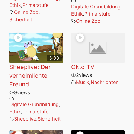
Ethik
,
Primarstufe
Digitale Grundbildung
,
Online Zoo
,
Ethik
,
Primarstufe
Sicherheit
Online Zoo
3:00
Sheeplive: Der
Okto TV
verheimlichte
2
views
Musik
,
Nachrichten
Freund
9
views
Digitale Grundbildung
,
Ethik
,
Primarstufe
Sheeplive
,
Sicherheit