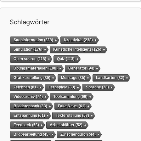
Schlagwörter
Sachinformation
(238)
Kreativität
(238)
Simulation
(176)
Künstliche Intelligenz
(126)
Open source
(118)
Quiz
(113)
Übungsmaterialien
(108)
Generator
(94)
Grafikerstellung
(89)
Message
(85)
Landkarten
(82)
Zeichnen
(81)
Lernspiele
(80)
Sprache
(76)
Videoarchiv
(74)
Toolsammlung
(69)
Bilddatenbank
(63)
Fake News
(61)
Entspannung
(61)
Texterstellung
(58)
Feedback
(58)
Arbeitsblätter
(52)
Bildbearbeitung
(45)
Zwischendurch
(44)