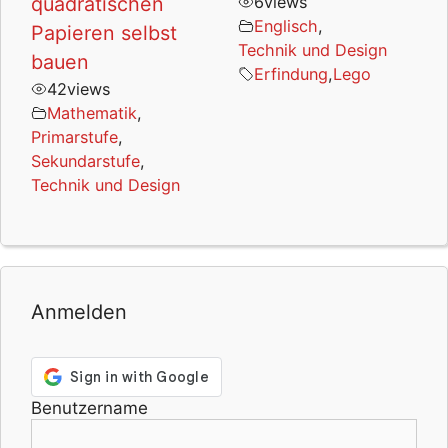
quadratischen
6
views
Englisch
,
Papieren selbst
Technik und Design
bauen
Erfindung
,
Lego
42
views
Mathematik
,
Primarstufe
,
Sekundarstufe
,
Technik und Design
Anmelden
Benutzername