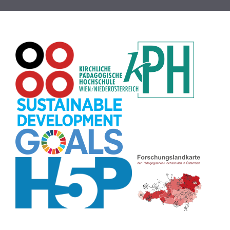
Passwort
(8)
Recherche
(8)
Karaoke
(8)
Rechtschreibung
(8)
Rollenspiel
(8)
Zeichen
(8)
Pflanzenbestimmung
(8)
Adventskalender
(8)
Workshop
(8)
Rhythmus
(8)
Pflanzen
(8)
Datensicherheit
(8)
Bildschirmschoner
(8)
Planetensystem
(8)
Kompetenzen
(8)
Wortschatz
(8)
Zitate
(8)
Meditation
(8)
Plakat
(8)
Collage
(8)
Topografie
(7)
Argumentation
(7)
Schulweg
(7)
Grafik
(7)
Fotopädagogik
(7)
EU
(7)
Zeichenspiel
(7)
Aufbauspiel
(7)
Visualisierung
(7)
Glücksrad
(7)
Musikbildung
(7)
Audioaufnahme
(7)
Sitzplan
(7)
Listen
(7)
Tabellen
(7)
Muster
(7)
Organisation
(7)
Märchen
(7)
Lärmampel
(7)
Symbole
(7)
Symmetrie
(7)
Fahrrad
(7)
Bildgeschichte
(7)
Naturklänge
(7)
Malen
(7)