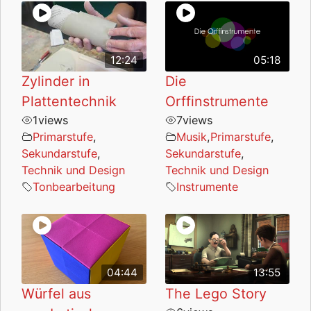
12:24
05:18
Zylinder in
Die
Plattentechnik
Orffinstrumente
1
views
7
views
Primarstufe
,
Musik
,
Primarstufe
,
Sekundarstufe
,
Sekundarstufe
,
Technik und Design
Technik und Design
Tonbearbeitung
Instrumente
04:44
13:55
Würfel aus
The Lego Story