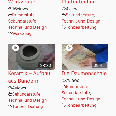
Werkzeuge
Plattentechnik
16
views
4
views
Primarstufe
,
Sekundarstufe
,
Sekundarstufe
,
Technik und Design
Technik und Design
Tonbearbeitung
Werkzeug
23:30
09:45
Keramik – Aufbau
Die Daumenschale
aus Bändern
7
views
Primarstufe
,
4
views
Sekundarstufe
,
Sekundarstufe
,
Technik und Design
Technik und Design
Tonbearbeitung
Tonbearbeitung