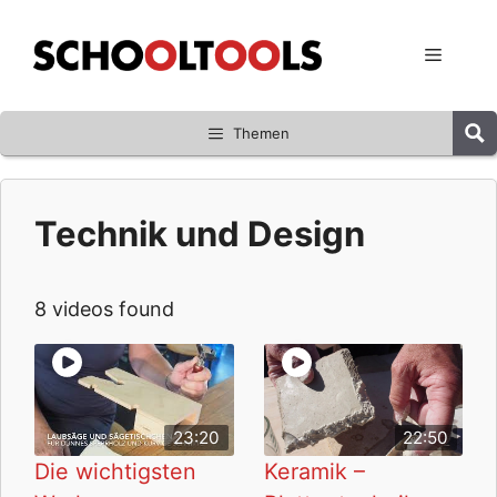
Zum
Inhalt
Menü
springen
Themen
Technik und Design
8 videos found
23:20
22:50
Die wichtigsten
Keramik –