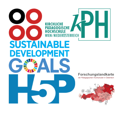
Pflanzenbestimmung
(8)
Adventskalender
(8)
Workshop
(8)
Rhythmus
(8)
Pflanzen
(8)
Datensicherheit
(8)
Bildschirmschoner
(8)
Planetensystem
(8)
Kompetenzen
(8)
Wortschatz
(8)
Zitate
(8)
Meditation
(8)
Plakat
(8)
Collage
(8)
Topografie
(7)
Argumentation
(7)
Schulweg
(7)
Grafik
(7)
Fotopädagogik
(7)
EU
(7)
Zeichenspiel
(7)
Aufbauspiel
(7)
Visualisierung
(7)
Glücksrad
(7)
Musikbildung
(7)
Audioaufnahme
(7)
Sitzplan
(7)
Listen
(7)
Tabellen
(7)
Muster
(7)
Organisation
(7)
Märchen
(7)
Lärmampel
(7)
Symbole
(7)
Symmetrie
(7)
Fahrrad
(7)
Bildgeschichte
(7)
Naturklänge
(7)
Malen
(7)
Anleitung
(7)
Sprechimpuls
(7)
Chatbot
(7)
Strukturierung
(7)
Stressabbau
(7)
Erzählanlass
(7)