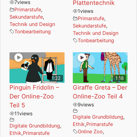
7
views
Plattentechnik
Primarstufe
,
1
views
Sekundarstufe
,
Primarstufe
,
Technik und Design
Sekundarstufe
,
Tonbearbeitung
Technik und Design
Tonbearbeitung
1:22
1:18
Pinguin Fridolin –
Giraffe Greta – Der
Der Online-Zoo
Online-Zoo Teil 4
Teil 5
9
views
11
views
Digitale Grundbildung
,
Ethik
,
Primarstufe
Digitale Grundbildung
,
Online Zoo
,
Ethik
,
Primarstufe