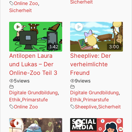
Sicherheit
Online Zoo
,
Sicherheit
1:42
3:00
Antilopen Laura
Sheeplive: Der
und Lukas – Der
verheimlichte
Online-Zoo Teil 3
Freund
5
views
9
views
Digitale Grundbildung
,
Digitale Grundbildung
,
Ethik
,
Primarstufe
Ethik
,
Primarstufe
Online Zoo
Sheeplive
,
Sicherheit