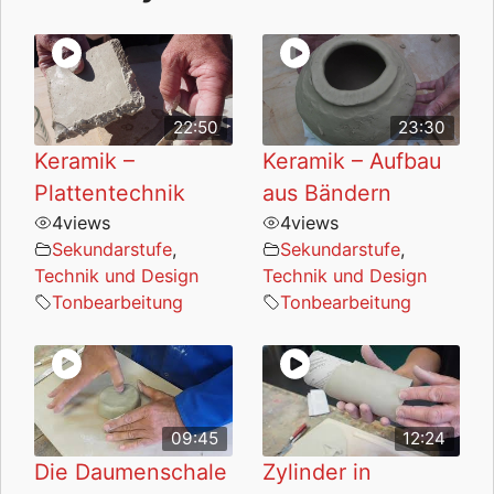
22:50
23:30
Keramik –
Keramik – Aufbau
Plattentechnik
aus Bändern
4
views
4
views
Sekundarstufe
,
Sekundarstufe
,
Technik und Design
Technik und Design
Tonbearbeitung
Tonbearbeitung
09:45
12:24
Die Daumenschale
Zylinder in