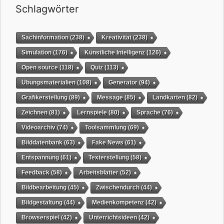
Schlagwörter
Sachinformation
(238)
Kreativität
(238)
Simulation
(176)
Künstliche Intelligenz
(126)
Open source
(118)
Quiz
(113)
Übungsmaterialien
(108)
Generator
(94)
Grafikerstellung
(89)
Message
(85)
Landkarten
(82)
Zeichnen
(81)
Lernspiele
(80)
Sprache
(76)
Videoarchiv
(74)
Toolsammlung
(69)
Bilddatenbank
(63)
Fake News
(61)
Entspannung
(61)
Texterstellung
(58)
Feedback
(58)
Arbeitsblätter
(52)
Bildbearbeitung
(45)
Zwischendurch
(44)
Bildgestaltung
(44)
Medienkompetenz
(42)
Browserspiel
(42)
Unterrichtsideen
(42)