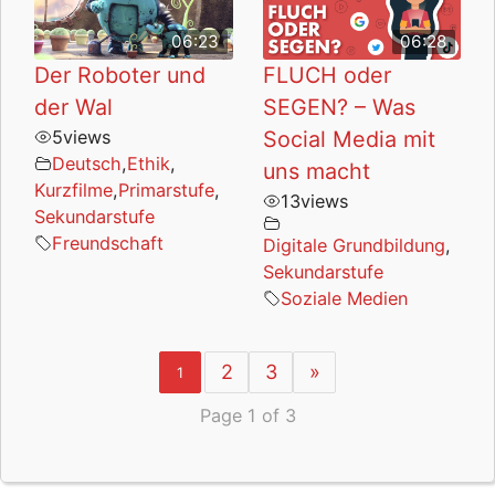
06:23
06:28
Der Roboter und
FLUCH oder
der Wal
SEGEN? – Was
5
views
Social Media mit
Deutsch
,
Ethik
,
uns macht
Kurzfilme
,
Primarstufe
,
13
views
Sekundarstufe
Freundschaft
Digitale Grundbildung
,
Sekundarstufe
Soziale Medien
2
3
»
1
Page 1 of 3