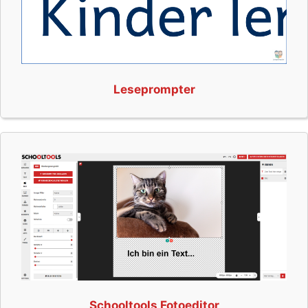
Leseprompter
Schooltools Fotoeditor