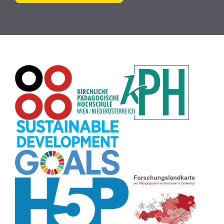
Plakat
(8)
Wiki
(8)
Workshop
(8)
Rechtschreibung
(8)
Zeichen
(8)
Puzzle
(8)
Meditation
(8)
Rollenspiel
(8)
Globus
(8)
Datensicherheit
(8)
Übersetzen
(8)
Recherche
(8)
Wortschatz
(8)
Zitate
(8)
Karaoke
(8)
Adventskalender
(8)
Pflanzenbestimmung
(8)
Passwort
(8)
Rhythmus
(8)
Collage
(8)
Kompetenzen
(8)
Bildschirmschoner
(8)
Glücksrad
(7)
Audioaufnahme
(7)
Lärmampel
(7)
Tabellen
(7)
Anleitung
(7)
Argumentation
(7)
Symmetrie
(7)
Topografie
(7)
Fotopädagogik
(7)
Märchen
(7)
Malen
(7)
Muster
(7)
Erzählanlass
(7)
EU
(7)
Sitzplan
(7)
Grafik
(7)
Aufbauspiel
(7)
Chatbot
(7)
Bildgeschichte
(7)
Organisation
(7)
Naturklänge
(7)
Musikbildung
(7)
Finanzbildung
(7)
Sprechimpuls
(7)