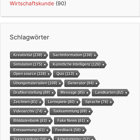
Wirtschaftskunde
(90)
Schlagwörter
Kreativität
(238)
Sachinformation
(238)
Simulation
(175)
Künstliche Intelligenz
(126)
Open source
(118)
Quiz
(113)
Übungsmaterialien
(108)
Generator
(94)
Grafikerstellung
(89)
Message
(85)
Landkarten
(82)
Zeichnen
(81)
Lernspiele
(80)
Sprache
(76)
Videoarchiv
(74)
Toolsammlung
(69)
Bilddatenbank
(63)
Fake News
(61)
Entspannung
(61)
Feedback
(58)
Texterstellung
(58)
Arbeitsblätter
(52)