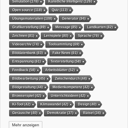
Simulation
(176)
Künstliche Intelligenz
(126)
Open source
(118)
Quiz
(113)
Übungsmaterialien
(108)
Generator
(94)
Grafikerstellung
(89)
Message
(85)
Landkarten
(82)
Zeichnen
(81)
Lernspiele
(80)
Sprache
(76)
Videoarchiv
(74)
Toolsammlung
(69)
Bilddatenbank
(63)
Fake News
(61)
Entspannung
(61)
Texterstellung
(58)
Feedback
(58)
Arbeitsblätter
(52)
Bildbearbeitung
(45)
Zwischendurch
(44)
Bildgestaltung
(44)
Medienkompetenz
(42)
Browserspiel
(42)
Unterrichtsideen
(42)
KI-Tool
(42)
Klimawandel
(42)
Design
(40)
Geräusche
(40)
Demokratie
(37)
Rätsel
(34)
Grafikgestaltung
(32)
Timer
(32)
Wissensspiel
(31)
Mehr anzeigen