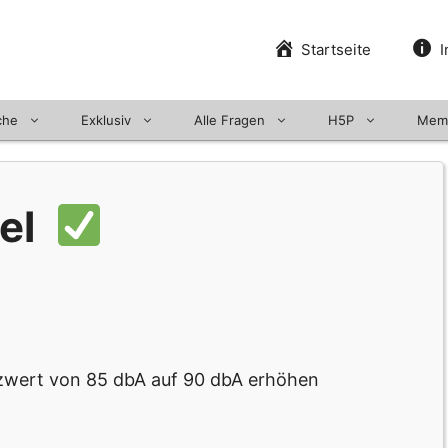
Startseite
I
che
Exklusiv
Alle Fragen
H5P
Mem
pel
zwert von 85 dbA auf 90 dbA erhöhen