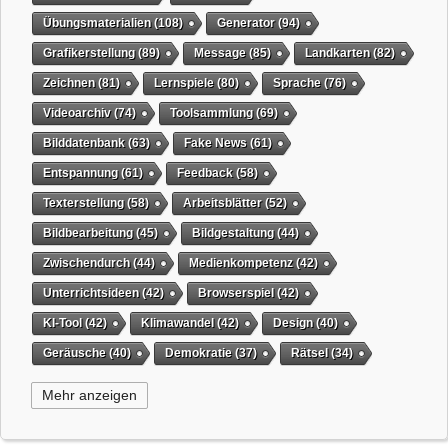
Übungsmaterialien
(108)
Generator
(94)
Grafikerstellung
(89)
Message
(85)
Landkarten
(82)
Zeichnen
(81)
Lernspiele
(80)
Sprache
(76)
Videoarchiv
(74)
Toolsammlung
(69)
Bilddatenbank
(63)
Fake News
(61)
Entspannung
(61)
Feedback
(58)
Texterstellung
(58)
Arbeitsblätter
(52)
Bildbearbeitung
(45)
Bildgestaltung
(44)
Zwischendurch
(44)
Medienkompetenz
(42)
Unterrichtsideen
(42)
Browserspiel
(42)
KI-Tool
(42)
Klimawandel
(42)
Design
(40)
Geräusche
(40)
Demokratie
(37)
Rätsel
(34)
Grafikgestaltung
(32)
Timer
(32)
Wissensspiel
(31)
Mehr anzeigen
QR-Code
(31)
Suchmaschine
(31)
Selbstgesteuertes Lernen
(31)
Tiere
(29)