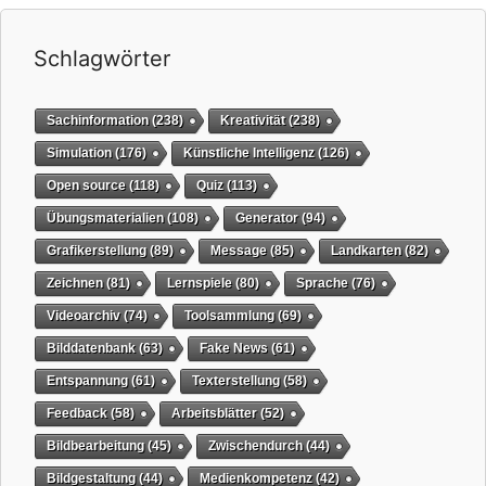
Schlagwörter
Sachinformation
(238)
Kreativität
(238)
Simulation
(176)
Künstliche Intelligenz
(126)
Open source
(118)
Quiz
(113)
Übungsmaterialien
(108)
Generator
(94)
Grafikerstellung
(89)
Message
(85)
Landkarten
(82)
Zeichnen
(81)
Lernspiele
(80)
Sprache
(76)
Videoarchiv
(74)
Toolsammlung
(69)
Bilddatenbank
(63)
Fake News
(61)
Entspannung
(61)
Texterstellung
(58)
Feedback
(58)
Arbeitsblätter
(52)
Bildbearbeitung
(45)
Zwischendurch
(44)
Bildgestaltung
(44)
Medienkompetenz
(42)