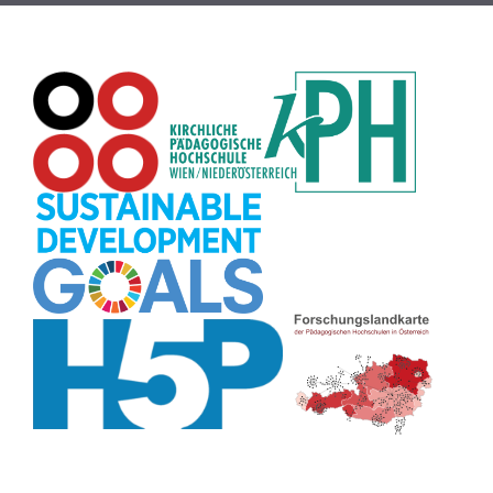
Passwort
(8)
Recherche
(8)
Karaoke
(8)
Rechtschreibung
(8)
Rollenspiel
(8)
Zeichen
(8)
Pflanzenbestimmung
(8)
Adventskalender
(8)
Workshop
(8)
Rhythmus
(8)
Pflanzen
(8)
Datensicherheit
(8)
Bildschirmschoner
(8)
Planetensystem
(8)
Kompetenzen
(8)
Wortschatz
(8)
Zitate
(8)
Meditation
(8)
Plakat
(8)
Collage
(8)
Topografie
(7)
Argumentation
(7)
Schulweg
(7)
Grafik
(7)
Fotopädagogik
(7)
EU
(7)
Zeichenspiel
(7)
Aufbauspiel
(7)
Visualisierung
(7)
Glücksrad
(7)
Musikbildung
(7)
Audioaufnahme
(7)
Sitzplan
(7)
Listen
(7)
Tabellen
(7)
Muster
(7)
Organisation
(7)
Märchen
(7)
Lärmampel
(7)
Symbole
(7)
Symmetrie
(7)
Fahrrad
(7)
Bildgeschichte
(7)
Naturklänge
(7)
Malen
(7)