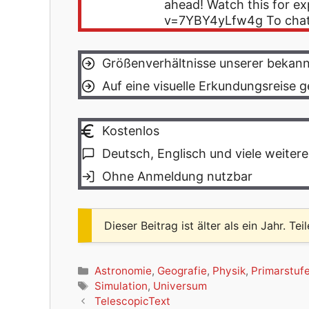
ahead! Watch this for e
v=7YBY4yLfw4g To cha
Größenverhältnisse unserer bekann
Auf eine visuelle Erkundungsreise 
Kostenlos
Deutsch, Englisch und viele weiter
Ohne Anmeldung nutzbar
Dieser Beitrag ist älter als ein Jahr. Tei
Kategorien
Astronomie
,
Geografie
,
Physik
,
Primarstuf
Schlagwörter
Simulation
,
Universum
TelescopicText