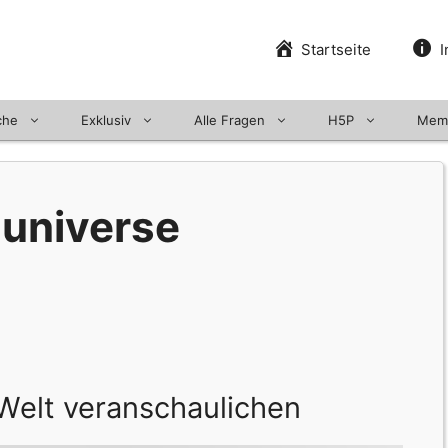
Startseite
I
che
Exklusiv
Alle Fragen
H5P
Mem
 universe
Welt veranschaulichen