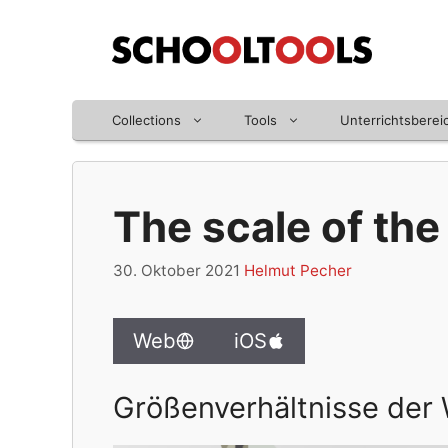
Zum
Inhalt
springen
Collections
Tools
Unterrichtsberei
The scale of the
30. Oktober 2021
Helmut Pecher
Web
iOS
Größenverhältnisse der 