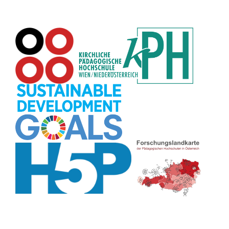
Rechtschreibung
(8)
Rollenspiel
(8)
Zeichen
(8)
Pflanzenbestimmung
(8)
Adventskalender
(8)
Workshop
(8)
Rhythmus
(8)
Pflanzen
(8)
Datensicherheit
(8)
Bildschirmschoner
(8)
Planetensystem
(8)
Kompetenzen
(8)
Wortschatz
(8)
Zitate
(8)
Meditation
(8)
Plakat
(8)
Collage
(8)
Topografie
(7)
Argumentation
(7)
Schulweg
(7)
Grafik
(7)
Fotopädagogik
(7)
EU
(7)
Zeichenspiel
(7)
Aufbauspiel
(7)
Visualisierung
(7)
Glücksrad
(7)
Musikbildung
(7)
Audioaufnahme
(7)
Sitzplan
(7)
Listen
(7)
Tabellen
(7)
Muster
(7)
Organisation
(7)
Märchen
(7)
Lärmampel
(7)
Symbole
(7)
Symmetrie
(7)
Fahrrad
(7)
Bildgeschichte
(7)
Naturklänge
(7)
Malen
(7)
Anleitung
(7)
Sprechimpuls
(7)
Chatbot
(7)