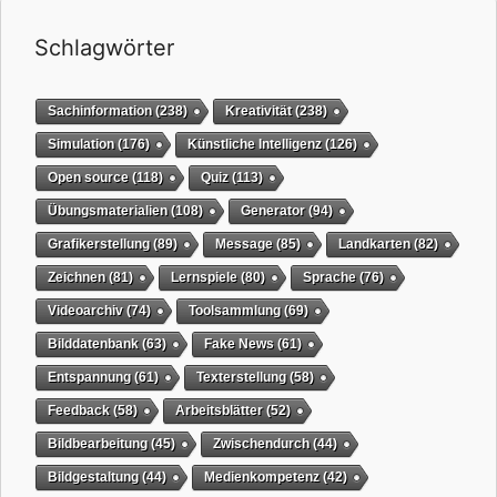
Schlagwörter
Sachinformation
(238)
Kreativität
(238)
Simulation
(176)
Künstliche Intelligenz
(126)
Open source
(118)
Quiz
(113)
Übungsmaterialien
(108)
Generator
(94)
Grafikerstellung
(89)
Message
(85)
Landkarten
(82)
Zeichnen
(81)
Lernspiele
(80)
Sprache
(76)
Videoarchiv
(74)
Toolsammlung
(69)
Bilddatenbank
(63)
Fake News
(61)
Entspannung
(61)
Texterstellung
(58)
Feedback
(58)
Arbeitsblätter
(52)
Bildbearbeitung
(45)
Zwischendurch
(44)
Bildgestaltung
(44)
Medienkompetenz
(42)