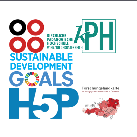
Datensicherheit
(8)
Übersetzen
(8)
Recherche
(8)
Wortschatz
(8)
Zitate
(8)
Karaoke
(8)
Adventskalender
(8)
Pflanzenbestimmung
(8)
Passwort
(8)
Rhythmus
(8)
Collage
(8)
Kompetenzen
(8)
Bildschirmschoner
(8)
Glücksrad
(7)
Audioaufnahme
(7)
Lärmampel
(7)
Tabellen
(7)
Anleitung
(7)
Argumentation
(7)
Symmetrie
(7)
Topografie
(7)
Fotopädagogik
(7)
Märchen
(7)
Malen
(7)
Muster
(7)
Erzählanlass
(7)
EU
(7)
Sitzplan
(7)
Grafik
(7)
Aufbauspiel
(7)
Chatbot
(7)
Bildgeschichte
(7)
Organisation
(7)
Naturklänge
(7)
Musikbildung
(7)
Finanzbildung
(7)
Sprechimpuls
(7)
Strukturierung
(7)
H5P
(7)
Faltanleitungen
(7)
Legasthenie
(7)
Stressabbau
(7)
Schulweg
(7)