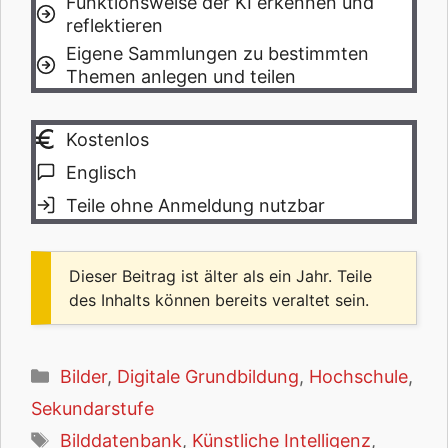
Funktionsweise der KI erkennen und
reflektieren
Eigene Sammlungen zu bestimmten
Themen anlegen und teilen
Kostenlos
Englisch
Teile ohne Anmeldung nutzbar
Dieser Beitrag ist älter als ein Jahr. Teile
des Inhalts können bereits veraltet sein.
Kategorien
Bilder
,
Digitale Grundbildung
,
Hochschule
,
Sekundarstufe
Schlagwörter
Bilddatenbank
,
Künstliche Intelligenz
,