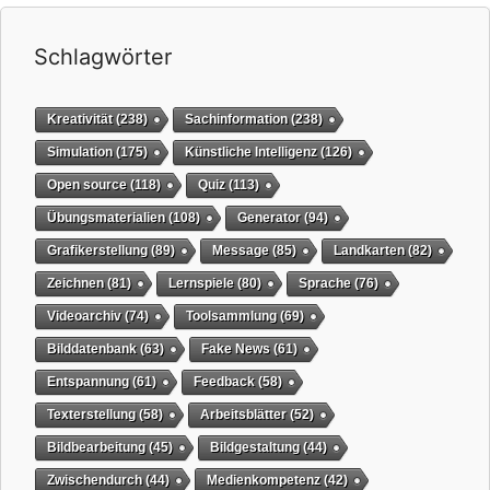
Schlagwörter
Kreativität
(238)
Sachinformation
(238)
Simulation
(175)
Künstliche Intelligenz
(126)
Open source
(118)
Quiz
(113)
Übungsmaterialien
(108)
Generator
(94)
Grafikerstellung
(89)
Message
(85)
Landkarten
(82)
Zeichnen
(81)
Lernspiele
(80)
Sprache
(76)
Videoarchiv
(74)
Toolsammlung
(69)
Bilddatenbank
(63)
Fake News
(61)
Entspannung
(61)
Feedback
(58)
Texterstellung
(58)
Arbeitsblätter
(52)
Bildbearbeitung
(45)
Bildgestaltung
(44)
Zwischendurch
(44)
Medienkompetenz
(42)