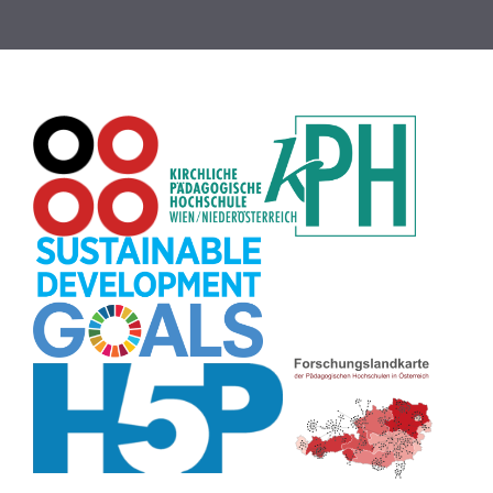
Rechtschreibung
(8)
Zeichen
(8)
Puzzle
(8)
Meditation
(8)
Rollenspiel
(8)
Globus
(8)
Datensicherheit
(8)
Übersetzen
(8)
Recherche
(8)
Wortschatz
(8)
Zitate
(8)
Karaoke
(8)
Adventskalender
(8)
Pflanzenbestimmung
(8)
Passwort
(8)
Rhythmus
(8)
Collage
(8)
Kompetenzen
(8)
Bildschirmschoner
(8)
Glücksrad
(7)
Audioaufnahme
(7)
Lärmampel
(7)
Tabellen
(7)
Anleitung
(7)
Argumentation
(7)
Symmetrie
(7)
Topografie
(7)
Fotopädagogik
(7)
Märchen
(7)
Malen
(7)
Muster
(7)
Erzählanlass
(7)
EU
(7)
Sitzplan
(7)
Grafik
(7)
Aufbauspiel
(7)
Chatbot
(7)
Bildgeschichte
(7)
Organisation
(7)
Naturklänge
(7)
Musikbildung
(7)
Finanzbildung
(7)
Sprechimpuls
(7)
Strukturierung
(7)
H5P
(7)
Faltanleitungen
(7)