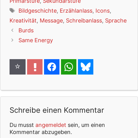
Primarstufe
,
Sekundarstufe
Schlagwörter
Bildgeschichte
,
Erzählanlass
,
Icons
,
Kreativität
,
Message
,
Schreibanlass
,
Sprache
Burds
Same Energy
Schreibe einen Kommentar
Du musst
angemeldet
sein, um einen
Kommentar abzugeben.