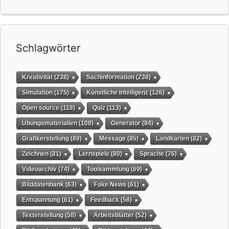
Schlagwörter
Kreativität
(238)
Sachinformation
(238)
Simulation
(175)
Künstliche Intelligenz
(126)
Open source
(118)
Quiz
(113)
Übungsmaterialien
(108)
Generator
(94)
Grafikerstellung
(89)
Message
(85)
Landkarten
(82)
Zeichnen
(81)
Lernspiele
(80)
Sprache
(76)
Videoarchiv
(74)
Toolsammlung
(69)
Bilddatenbank
(63)
Fake News
(61)
Entspannung
(61)
Feedback
(58)
Texterstellung
(58)
Arbeitsblätter
(52)