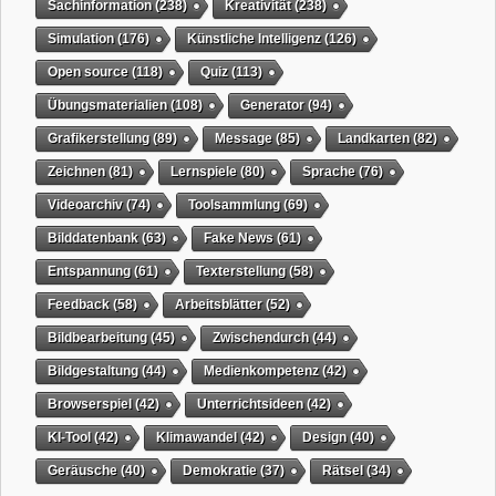
Sachinformation
(238)
Kreativität
(238)
Simulation
(176)
Künstliche Intelligenz
(126)
Open source
(118)
Quiz
(113)
Übungsmaterialien
(108)
Generator
(94)
Grafikerstellung
(89)
Message
(85)
Landkarten
(82)
Zeichnen
(81)
Lernspiele
(80)
Sprache
(76)
Videoarchiv
(74)
Toolsammlung
(69)
Bilddatenbank
(63)
Fake News
(61)
Entspannung
(61)
Texterstellung
(58)
Feedback
(58)
Arbeitsblätter
(52)
Bildbearbeitung
(45)
Zwischendurch
(44)
Bildgestaltung
(44)
Medienkompetenz
(42)
Browserspiel
(42)
Unterrichtsideen
(42)
KI-Tool
(42)
Klimawandel
(42)
Design
(40)
Geräusche
(40)
Demokratie
(37)
Rätsel
(34)