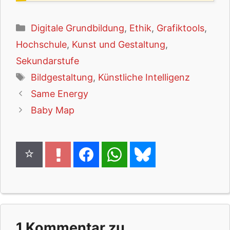
Kategorien
Digitale Grundbildung
,
Ethik
,
Grafiktools
,
Hochschule
,
Kunst und Gestaltung
,
Sekundarstufe
Schlagwörter
Bildgestaltung
,
Künstliche Intelligenz
Same Energy
Baby Map
1 Kommentar zu