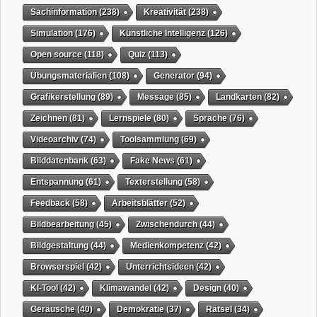
Sachinformation
(238)
Kreativität
(238)
Simulation
(176)
Künstliche Intelligenz
(126)
Open source
(118)
Quiz
(113)
Übungsmaterialien
(108)
Generator
(94)
Grafikerstellung
(89)
Message
(85)
Landkarten
(82)
Zeichnen
(81)
Lernspiele
(80)
Sprache
(76)
Videoarchiv
(74)
Toolsammlung
(69)
Bilddatenbank
(63)
Fake News
(61)
Entspannung
(61)
Texterstellung
(58)
Feedback
(58)
Arbeitsblätter
(52)
Bildbearbeitung
(45)
Zwischendurch
(44)
Bildgestaltung
(44)
Medienkompetenz
(42)
Browserspiel
(42)
Unterrichtsideen
(42)
KI-Tool
(42)
Klimawandel
(42)
Design
(40)
Geräusche
(40)
Demokratie
(37)
Rätsel
(34)