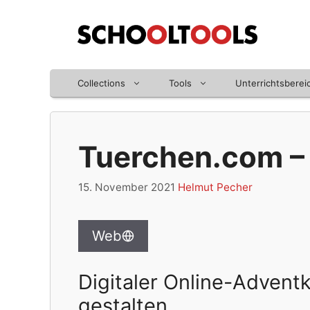
Zum
Inhalt
springen
Collections
Tools
Unterrichtsberei
Tuerchen.com –
15. November 2021
Helmut Pecher
Web
Digitaler Online-Advent
gestalten.