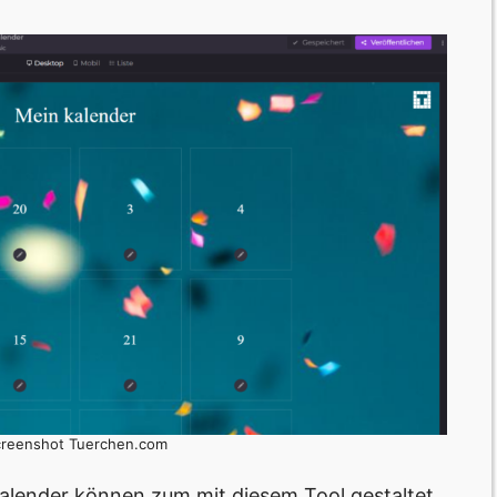
Screenshot Tuerchen.com
alender können zum mit diesem Tool gestaltet