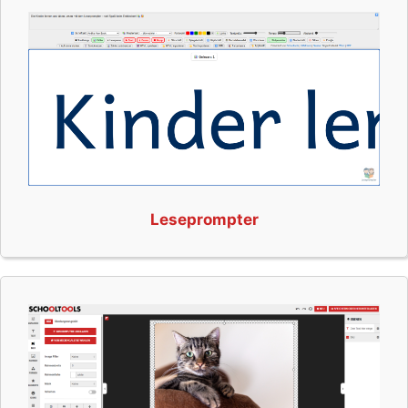
Leseprompter