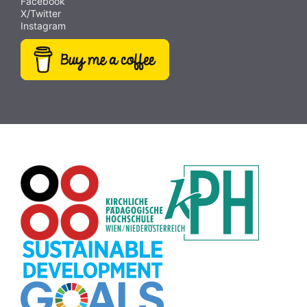
Facebook
X/Twitter
Abstimmung
(9)
Bildrätsel
(9)
Antisemitismus
(9)
Instagram
Weltraum
(9)
MINT
(9)
Fotografie
(9)
Rezepte
(9)
Dateiversand
(9)
Creative Commons
(9)
Pflanzen
(8)
Plakat
(8)
Wiki
(8)
Workshop
(8)
Rechtschreibung
(8)
Zeichen
(8)
Puzzle
(8)
Meditation
(8)
Rollenspiel
(8)
Globus
(8)
Datensicherheit
(8)
Übersetzen
(8)
Recherche
(8)
Wortschatz
(8)
Zitate
(8)
Karaoke
(8)
Adventskalender
(8)
Pflanzenbestimmung
(8)
Passwort
(8)
Rhythmus
(8)
Collage
(8)
Kompetenzen
(8)
Bildschirmschoner
(8)
Glücksrad
(7)
Audioaufnahme
(7)
Lärmampel
(7)
Tabellen
(7)
Anleitung
(7)
Argumentation
(7)
Symmetrie
(7)
Topografie
(7)
Fotopädagogik
(7)
Märchen
(7)
Malen
(7)
Muster
(7)
Erzählanlass
(7)
EU
(7)