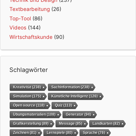
Textbearbeitung
(26)
Top-Tool
(86)
Videos
(144)
Wirtschaftskunde
(90)
Schlagwörter
Kreativität
(238)
Sachinformation
(238)
Simulation
(175)
Künstliche Intelligenz
(126)
Open source
(118)
Quiz
(113)
Übungsmaterialien
(108)
Generator
(94)
Grafikerstellung
(89)
Message
(85)
Landkarten
(82)
Zeichnen
(81)
Lernspiele
(80)
Sprache
(76)