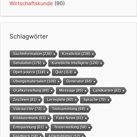
Wirtschaftskunde
(90)
Schlagwörter
Sachinformation
(238)
Kreativität
(238)
Simulation
(176)
Künstliche Intelligenz
(126)
Open source
(118)
Quiz
(113)
Übungsmaterialien
(108)
Generator
(94)
Grafikerstellung
(89)
Message
(85)
Landkarten
(82)
Zeichnen
(81)
Lernspiele
(80)
Sprache
(76)
Videoarchiv
(74)
Toolsammlung
(69)
Bilddatenbank
(63)
Fake News
(61)
Entspannung
(61)
Texterstellung
(58)
Feedback
(58)
Arbeitsblätter
(52)