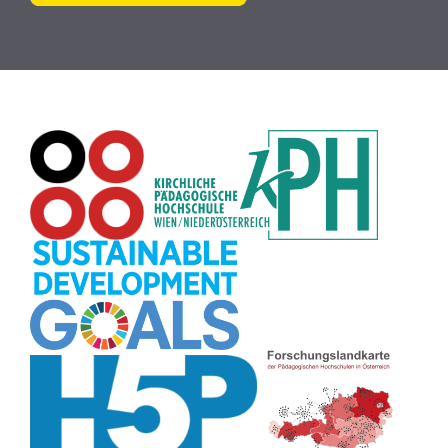
Buch
(9)
MINT
(9)
Bildrätsel
(9)
E-Mail
(9)
Globus
(8)
Puzzle
(8)
Wiki
(8)
Übersetzen
(8)
Passwort
(8)
Recherche
(8)
Karaoke
(8)
Rechtschreibung
(8)
Rollenspiel
(8)
Zeichen
(8)
Pflanzenbestimmung
(8)
Adventskalender
(8)
Workshop
(8)
Rhythmus
(8)
Pflanzen
(8)
Datensicherheit
(8)
Bildschirmschoner
(8)
Planetensystem
(8)
Kompetenzen
(8)
Wortschatz
(8)
Zitate
(8)
Meditation
(8)
Plakat
(8)
Collage
(8)
Topografie
(7)
Argumentation
(7)
Schulweg
(7)
Grafik
(7)
Fotopädagogik
(7)
EU
(7)
Zeichenspiel
(7)
Aufbauspiel
(7)
Visualisierung
(7)
Glücksrad
(7)
Musikbildung
(7)
Audioaufnahme
(7)
Sitzplan
(7)
Listen
(7)
Tabellen
(7)
Muster
(7)
Organisation
(7)
Märchen
(7)
Lärmampel
(7)