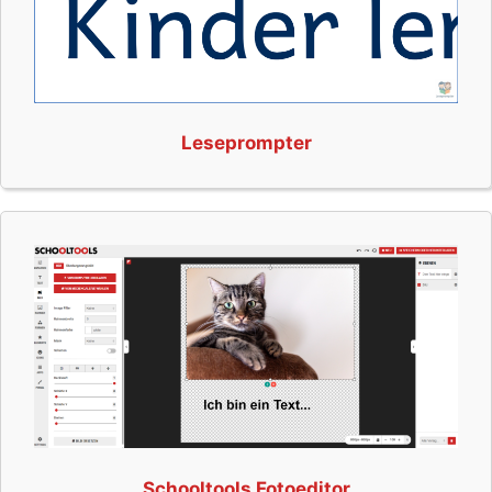
Leseprompter
Schooltools Fotoeditor