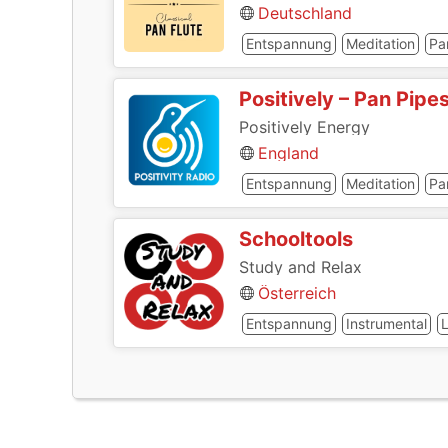
Deutschland
Entspannung
Meditation
Pa
Positively – Pan Pipe
Positively Energy
England
Entspannung
Meditation
Pa
Schooltools
Study and Relax
Österreich
Entspannung
Instrumental