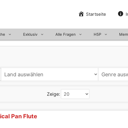
Startseite
I
che
Exklusiv
Alle Fragen
H5P
Mem
Zeige:
ical Pan Flute