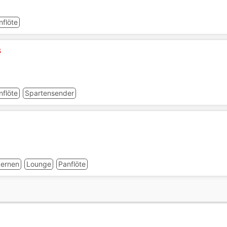
nflöte
s
nflöte
Spartensender
Lernen
Lounge
Panflöte