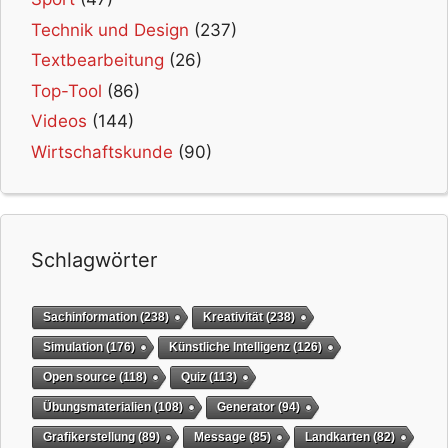
Technik und Design
(237)
Textbearbeitung
(26)
Top-Tool
(86)
Videos
(144)
Wirtschaftskunde
(90)
Schlagwörter
Sachinformation
(238)
Kreativität
(238)
Simulation
(176)
Künstliche Intelligenz
(126)
Open source
(118)
Quiz
(113)
Übungsmaterialien
(108)
Generator
(94)
Grafikerstellung
(89)
Message
(85)
Landkarten
(82)