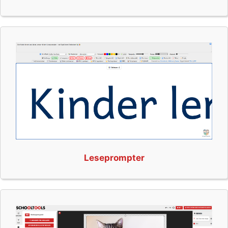
Leseprompter