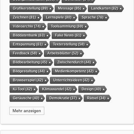
Grafikerstellung
(89)
Message
(85)
Landkarten
(82)
Zeichnen
(81)
Lernspiele
(80)
Sprache
(76)
Videoarchiv
(74)
Toolsammlung
(69)
Bilddatenbank
(63)
Fake News
(61)
Entspannung
(61)
Texterstellung
(58)
Feedback
(58)
Arbeitsblätter
(52)
Bildbearbeitung
(45)
Zwischendurch
(44)
Bildgestaltung
(44)
Medienkompetenz
(42)
Browserspiel
(42)
Unterrichtsideen
(42)
KI-Tool
(42)
Klimawandel
(42)
Design
(40)
Geräusche
(40)
Demokratie
(37)
Rätsel
(34)
Grafikgestaltung
(32)
Timer
(32)
Wissensspiel
(31)
Mehr anzeigen
QR-Code
(31)
Suchmaschine
(31)
Selbstgesteuertes Lernen
(31)
Tiere
(29)