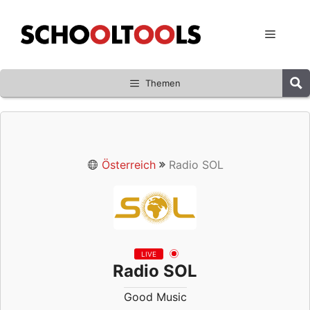
Zum
Inhalt
Menü
springen
Themen
Österreich
Radio SOL
LIVE
Radio SOL
Good Music