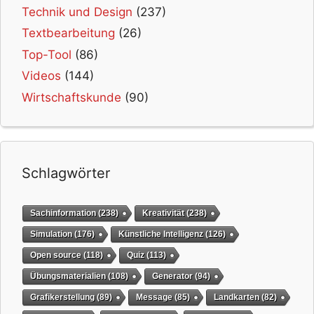
Technik und Design
(237)
Textbearbeitung
(26)
Top-Tool
(86)
Videos
(144)
Wirtschaftskunde
(90)
Schlagwörter
Sachinformation
(238)
Kreativität
(238)
Simulation
(176)
Künstliche Intelligenz
(126)
Open source
(118)
Quiz
(113)
Übungsmaterialien
(108)
Generator
(94)
Grafikerstellung
(89)
Message
(85)
Landkarten
(82)