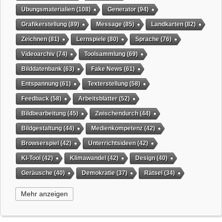
Übungsmaterialien
(108)
Generator
(94)
Grafikerstellung
(89)
Message
(85)
Landkarten
(82)
Zeichnen
(81)
Lernspiele
(80)
Sprache
(76)
Videoarchiv
(74)
Toolsammlung
(69)
Bilddatenbank
(63)
Fake News
(61)
Entspannung
(61)
Texterstellung
(58)
Feedback
(58)
Arbeitsblätter
(52)
Bildbearbeitung
(45)
Zwischendurch
(44)
Bildgestaltung
(44)
Medienkompetenz
(42)
Browserspiel
(42)
Unterrichtsideen
(42)
KI-Tool
(42)
Klimawandel
(42)
Design
(40)
Geräusche
(40)
Demokratie
(37)
Rätsel
(34)
Grafikgestaltung
(32)
Timer
(32)
Wissensspiel
(31)
Mehr anzeigen
QR-Code
(31)
Suchmaschine
(31)
Selbstgesteuertes Lernen
(31)
Tiere
(29)