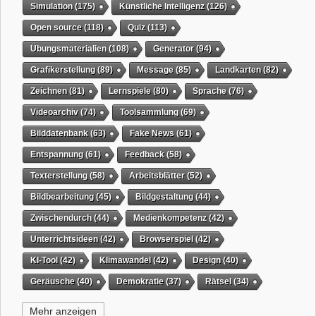
Simulation
(175)
Künstliche Intelligenz
(126)
Open source
(118)
Quiz
(113)
Übungsmaterialien
(108)
Generator
(94)
Grafikerstellung
(89)
Message
(85)
Landkarten
(82)
Zeichnen
(81)
Lernspiele
(80)
Sprache
(76)
Videoarchiv
(74)
Toolsammlung
(69)
Bilddatenbank
(63)
Fake News
(61)
Entspannung
(61)
Feedback
(58)
Texterstellung
(58)
Arbeitsblätter
(52)
Bildbearbeitung
(45)
Bildgestaltung
(44)
Zwischendurch
(44)
Medienkompetenz
(42)
Unterrichtsideen
(42)
Browserspiel
(42)
KI-Tool
(42)
Klimawandel
(42)
Design
(40)
Geräusche
(40)
Demokratie
(37)
Rätsel
(34)
Grafikgestaltung
(32)
Timer
(32)
Wissensspiel
(31)
Mehr anzeigen