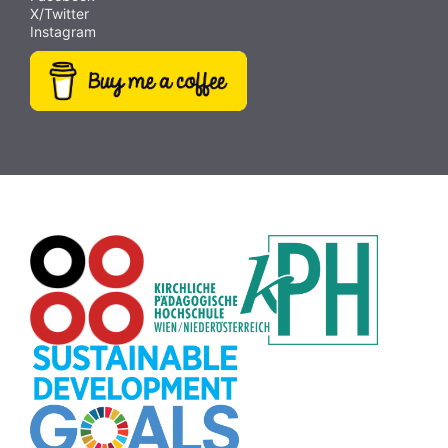
X/Twitter
Videobearbeitung
(9)
Papiervorlagen
(9)
Fotografie
(9)
Instagram
Hörbücher
(9)
SDG
(9)
Antisemitismus
(9)
Webcam
(9)
Rezepte
(9)
Schreibtrainer
(9)
Buch
(9)
MINT
(9)
Bildrätsel
(9)
E-Mail
(9)
Globus
(8)
Puzzle
(8)
Wiki
(8)
Übersetzen
(8)
Passwort
(8)
Recherche
(8)
Karaoke
(8)
Rechtschreibung
(8)
Rollenspiel
(8)
Zeichen
(8)
Pflanzenbestimmung
(8)
Adventskalender
(8)
Workshop
(8)
Rhythmus
(8)
Pflanzen
(8)
Datensicherheit
(8)
Bildschirmschoner
(8)
Planetensystem
(8)
Kompetenzen
(8)
Wortschatz
(8)
Zitate
(8)
Meditation
(8)
Plakat
(8)
Collage
(8)
Topografie
(7)
Argumentation
(7)
Schulweg
(7)
Grafik
(7)
Fotopädagogik
(7)
EU
(7)
Zeichenspiel
(7)
Aufbauspiel
(7)
Visualisierung
(7)