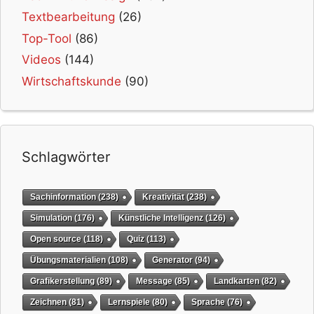
Textbearbeitung
(26)
Top-Tool
(86)
Videos
(144)
Wirtschaftskunde
(90)
Schlagwörter
Sachinformation
(238)
Kreativität
(238)
Simulation
(176)
Künstliche Intelligenz
(126)
Open source
(118)
Quiz
(113)
Übungsmaterialien
(108)
Generator
(94)
Grafikerstellung
(89)
Message
(85)
Landkarten
(82)
Zeichnen
(81)
Lernspiele
(80)
Sprache
(76)