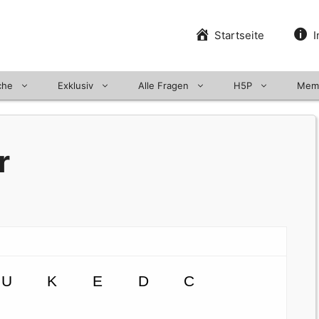
Startseite
I
che
Exklusiv
Alle Fragen
H5P
Mem
r