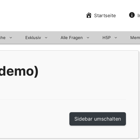
Startseite
I
che
Exklusiv
Alle Fragen
H5P
Mem
(demo)
Sidebar umschalten