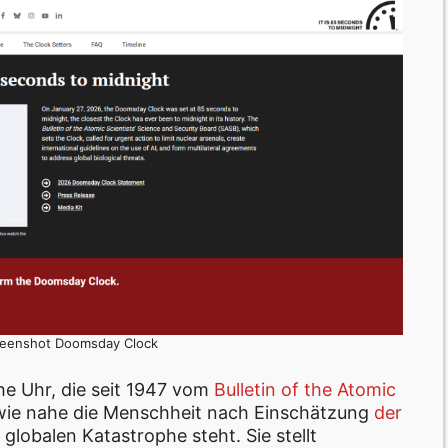
creenshot Doomsday Clock
he Uhr, die seit 1947 vom
Bulletin of the Atomic
 wie nahe die Menschheit nach Einschätzung
der
lobalen Katastrophe steht. Sie stellt