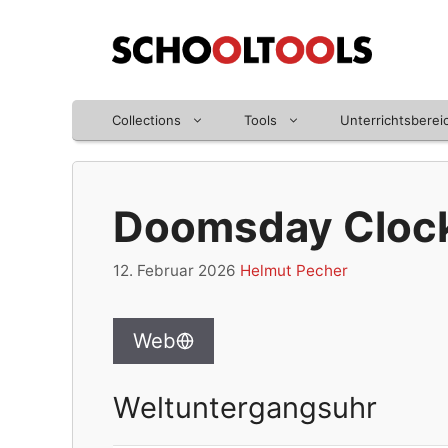
Zum
Inhalt
springen
Collections
Tools
Unterrichtsberei
Doomsday Cloc
12. Februar 2026
Helmut Pecher
Web
Weltuntergangsuhr