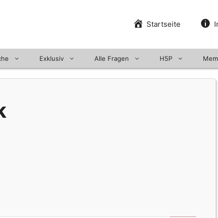
Startseite
I
che
Exklusiv
Alle Fragen
H5P
Mem
k