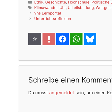
Kategorien
Ethik
,
Geschichte
,
Hochschule
,
Politische 
Schlagwörter
Klimawandel
,
Uhr
,
Urteilsbildung
,
Weltges
vhs Lernportal
Unterrichtsreflexion
Schreibe einen Kommen
Du musst
angemeldet
sein, um einen 