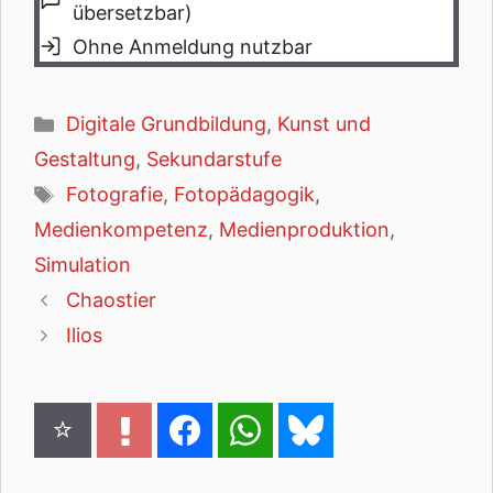
übersetzbar)
Ohne Anmeldung nutzbar
Kategorien
Digitale Grundbildung
,
Kunst und
Gestaltung
,
Sekundarstufe
Schlagwörter
Fotografie
,
Fotopädagogik
,
Medienkompetenz
,
Medienproduktion
,
Simulation
Chaostier
Ilios