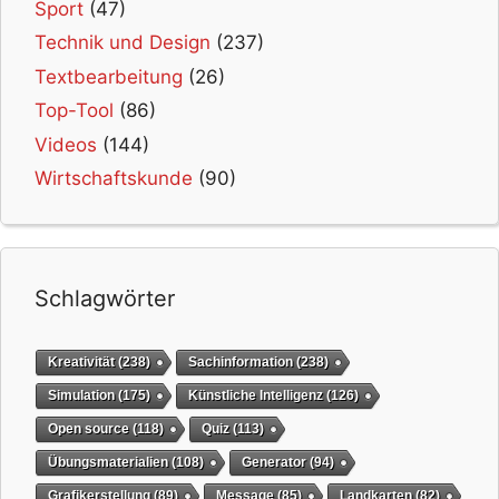
Sport
(47)
Technik und Design
(237)
Textbearbeitung
(26)
Top-Tool
(86)
Videos
(144)
Wirtschaftskunde
(90)
Schlagwörter
Kreativität
(238)
Sachinformation
(238)
Simulation
(175)
Künstliche Intelligenz
(126)
Open source
(118)
Quiz
(113)
Übungsmaterialien
(108)
Generator
(94)
Grafikerstellung
(89)
Message
(85)
Landkarten
(82)