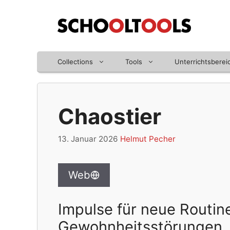
Zum
Inhalt
springen
Collections
Tools
Unterrichtsberei
Chaostier
13. Januar 2026
Helmut Pecher
Web
Impulse für neue Routin
Gewohnheitsstörungen