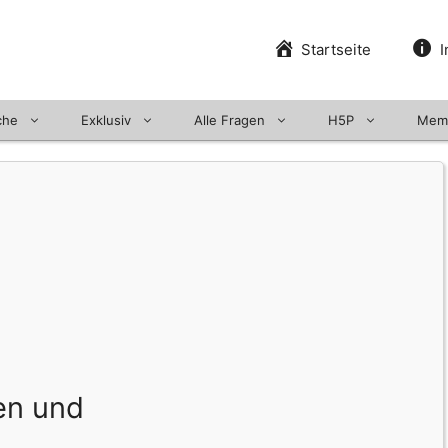
Startseite
I
che
Exklusiv
Alle Fragen
H5P
Mem
en und