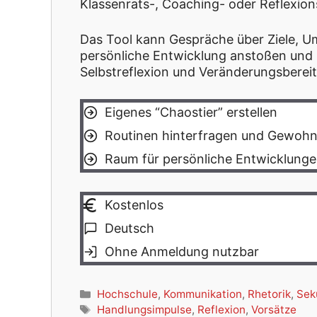
Klassenrats-, Coaching- oder Reflexio
Das Tool kann Gespräche über Ziele, 
persönliche Entwicklung anstoßen und 
Selbstreflexion und Veränderungsbereit
Eigenes “Chaostier” erstellen
Routinen hinterfragen und Gewohn
Raum für persönliche Entwicklung
Kostenlos
Deutsch
Ohne Anmeldung nutzbar
Kategorien
Hochschule
,
Kommunikation
,
Rhetorik
,
Sek
Schlagwörter
Handlungsimpulse
,
Reflexion
,
Vorsätze