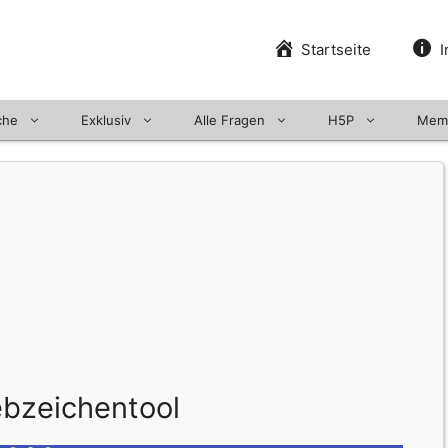
Startseite
I
che
Exklusiv
Alle Fragen
H5P
Mem
ebzeichentool