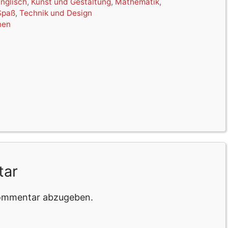
Englisch
,
Kunst und Gestaltung
,
Mathematik
,
Spaß
,
Technik und Design
nen
tar
Kommentar abzugeben.