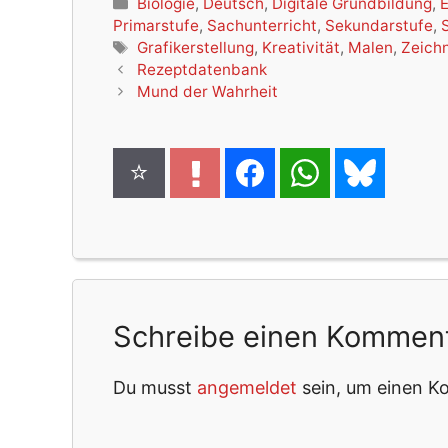
Kategorien
Biologie
,
Deutsch
,
Digitale Grundbildung
,
Primarstufe
,
Sachunterricht
,
Sekundarstufe
,
Schlagwörter
Grafikerstellung
,
Kreativität
,
Malen
,
Zeich
Rezeptdatenbank
Mund der Wahrheit
Schreibe einen Kommen
Du musst
angemeldet
sein, um einen 