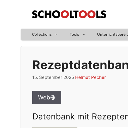
Zum
Inhalt
springen
Collections
Tools
Unterrichtsberei
Rezeptdatenba
15. September 2025
Helmut Pecher
Web
Datenbank mit Rezepten