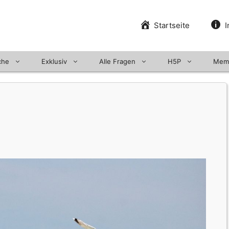
Startseite
I
che
Exklusiv
Alle Fragen
H5P
Mem