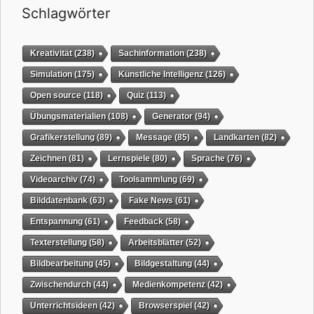
Schlagwörter
Kreativität
(238)
Sachinformation
(238)
Simulation
(175)
Künstliche Intelligenz
(126)
Open source
(118)
Quiz
(113)
Übungsmaterialien
(108)
Generator
(94)
Grafikerstellung
(89)
Message
(85)
Landkarten
(82)
Zeichnen
(81)
Lernspiele
(80)
Sprache
(76)
Videoarchiv
(74)
Toolsammlung
(69)
Bilddatenbank
(63)
Fake News
(61)
Entspannung
(61)
Feedback
(58)
Texterstellung
(58)
Arbeitsblätter
(52)
Bildbearbeitung
(45)
Bildgestaltung
(44)
Zwischendurch
(44)
Medienkompetenz
(42)
Unterrichtsideen
(42)
Browserspiel
(42)