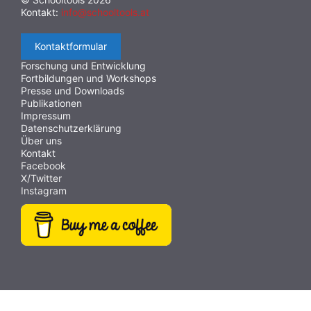
Kontakt:
info@schooltools.at
Inklusion
(11)
PDF
(10)
Projekte
(10)
Grammatik
(10)
Ebooks
(10)
Erkundungsspiel
(10)
Kontaktformular
Wimmelbild
(10)
Lebenswelt
(10)
Literatur
(10)
Forschung und Entwicklung
Fortbildungen und Workshops
Texte
(10)
Geduldspiel
(10)
Icons
(10)
Presse und Downloads
Konvertierung
(10)
Energie
(10)
Gedichte
(10)
Publikationen
Impressum
Textanalyse
(10)
Schreibtrainer
(9)
SDG
(9)
Datenschutzerklärung
Über uns
Webcam
(9)
Videobearbeitung
(9)
E-Mail
(9)
Kontakt
Hörbücher
(9)
Buch
(9)
Papiervorlagen
(9)
Facebook
X/Twitter
Abstimmung
(9)
Bildrätsel
(9)
Antisemitismus
(9)
Instagram
Weltraum
(9)
MINT
(9)
Fotografie
(9)
Rezepte
(9)
Dateiversand
(9)
Creative Commons
(9)
Pflanzen
(8)
Plakat
(8)
Wiki
(8)
Workshop
(8)
Rechtschreibung
(8)
Zeichen
(8)
Puzzle
(8)
Meditation
(8)
Rollenspiel
(8)
Globus
(8)
Datensicherheit
(8)
Übersetzen
(8)
Recherche
(8)