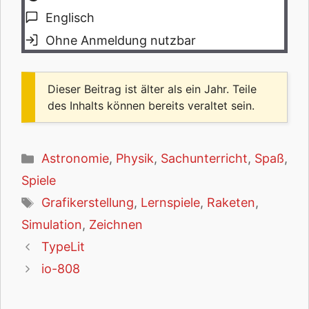
Englisch
Ohne Anmeldung nutzbar
Dieser Beitrag ist älter als ein Jahr. Teile
des Inhalts können bereits veraltet sein.
Kategorien
Astronomie
,
Physik
,
Sachunterricht
,
Spaß
,
Spiele
Schlagwörter
Grafikerstellung
,
Lernspiele
,
Raketen
,
Simulation
,
Zeichnen
TypeLit
io-808