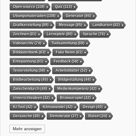
Open source
(118)
Quiz
(113)
Übungsmaterialien
(108)
Generator
(94)
Grafikerstellung
(89)
Message
(85)
Landkarten
(82)
Zeichnen
(81)
Lernspiele
(80)
Sprache
(76)
Videoarchiv
(74)
Toolsammlung
(69)
Bilddatenbank
(63)
Fake News
(61)
Entspannung
(61)
Feedback
(58)
Texterstellung
(58)
Arbeitsblätter
(52)
Bildbearbeitung
(45)
Bildgestaltung
(44)
Zwischendurch
(44)
Medienkompetenz
(42)
Unterrichtsideen
(42)
Browserspiel
(42)
KI-Tool
(42)
Klimawandel
(42)
Design
(40)
Geräusche
(40)
Demokratie
(37)
Rätsel
(34)
Grafikgestaltung
(32)
Timer
(32)
Wissensspiel
(31)
Mehr anzeigen
QR-Code
(31)
Suchmaschine
(31)