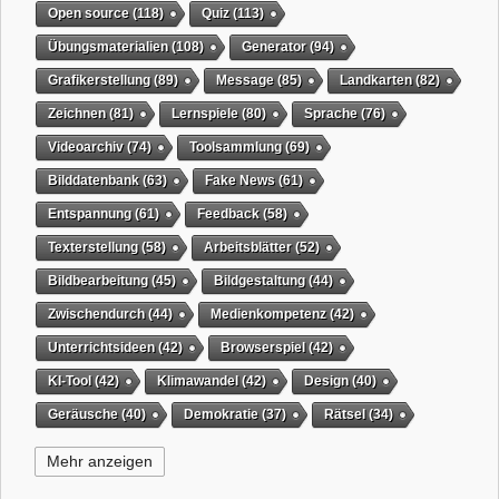
Open source
(118)
Quiz
(113)
Übungsmaterialien
(108)
Generator
(94)
Grafikerstellung
(89)
Message
(85)
Landkarten
(82)
Zeichnen
(81)
Lernspiele
(80)
Sprache
(76)
Videoarchiv
(74)
Toolsammlung
(69)
Bilddatenbank
(63)
Fake News
(61)
Entspannung
(61)
Feedback
(58)
Texterstellung
(58)
Arbeitsblätter
(52)
Bildbearbeitung
(45)
Bildgestaltung
(44)
Zwischendurch
(44)
Medienkompetenz
(42)
Unterrichtsideen
(42)
Browserspiel
(42)
KI-Tool
(42)
Klimawandel
(42)
Design
(40)
Geräusche
(40)
Demokratie
(37)
Rätsel
(34)
Grafikgestaltung
(32)
Timer
(32)
Wissensspiel
(31)
Mehr anzeigen
QR-Code
(31)
Suchmaschine
(31)